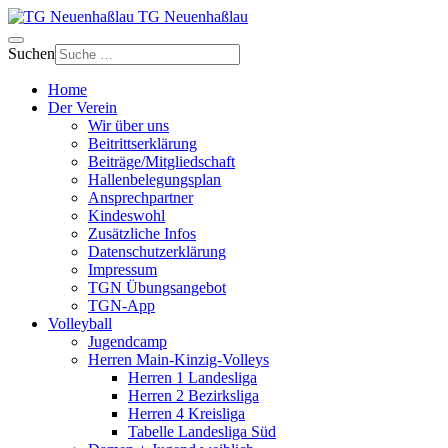
TG Neuenhaßlau
Suchen
Home
Der Verein
Wir über uns
Beitrittserklärung
Beiträge/Mitgliedschaft
Hallenbelegungsplan
Ansprechpartner
Kindeswohl
Zusätzliche Infos
Datenschutzerklärung
Impressum
TGN Übungsangebot
TGN-App
Volleyball
Jugendcamp
Herren Main-Kinzig-Volleys
Herren 1 Landesliga
Herren 2 Bezirksliga
Herren 4 Kreisliga
Tabelle Landesliga Süd