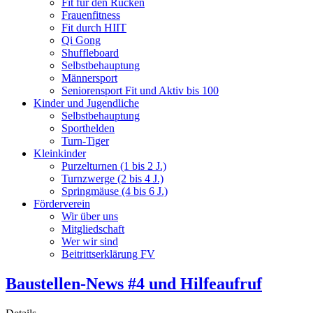
Fit für den Rücken
Frauenfitness
Fit durch HIIT
Qi Gong
Shuffleboard
Selbstbehauptung
Männersport
Seniorensport Fit und Aktiv bis 100
Kinder und Jugendliche
Selbstbehauptung
Sporthelden
Turn-Tiger
Kleinkinder
Purzelturnen (1 bis 2 J.)
Turnzwerge (2 bis 4 J.)
Springmäuse (4 bis 6 J.)
Förderverein
Wir über uns
Mitgliedschaft
Wer wir sind
Beitrittserklärung FV
Baustellen-News #4 und Hilfeaufruf