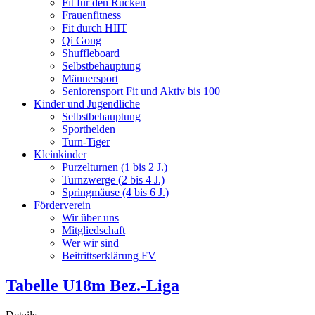
Fit für den Rücken
Frauenfitness
Fit durch HIIT
Qi Gong
Shuffleboard
Selbstbehauptung
Männersport
Seniorensport Fit und Aktiv bis 100
Kinder und Jugendliche
Selbstbehauptung
Sporthelden
Turn-Tiger
Kleinkinder
Purzelturnen (1 bis 2 J.)
Turnzwerge (2 bis 4 J.)
Springmäuse (4 bis 6 J.)
Förderverein
Wir über uns
Mitgliedschaft
Wer wir sind
Beitrittserklärung FV
Tabelle U18m Bez.-Liga