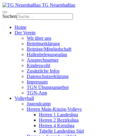
TG Neuenhaßlau
Suchen
Home
Der Verein
Wir über uns
Beitrittserklärung
Beiträge/Mitgliedschaft
Hallenbelegungsplan
Ansprechpartner
Kindeswohl
Zusätzliche Infos
Datenschutzerklärung
Impressum
TGN Übungsangebot
TGN-App
Volleyball
Jugendcamp
Herren Main-Kinzig-Volleys
Herren 1 Landesliga
Herren 2 Bezirksliga
Herren 4 Kreisliga
Tabelle Landesliga Süd