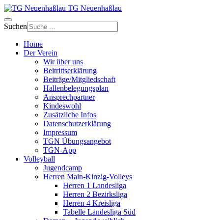
TG Neuenhaßlau
Suchen
Home
Der Verein
Wir über uns
Beitrittserklärung
Beiträge/Mitgliedschaft
Hallenbelegungsplan
Ansprechpartner
Kindeswohl
Zusätzliche Infos
Datenschutzerklärung
Impressum
TGN Übungsangebot
TGN-App
Volleyball
Jugendcamp
Herren Main-Kinzig-Volleys
Herren 1 Landesliga
Herren 2 Bezirksliga
Herren 4 Kreisliga
Tabelle Landesliga Süd