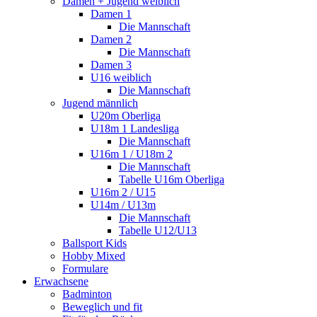
Damen + Jugend weiblich
Damen 1
Die Mannschaft
Damen 2
Die Mannschaft
Damen 3
U16 weiblich
Die Mannschaft
Jugend männlich
U20m Oberliga
U18m 1 Landesliga
Die Mannschaft
U16m 1 / U18m 2
Die Mannschaft
Tabelle U16m Oberliga
U16m 2 / U15
U14m / U13m
Die Mannschaft
Tabelle U12/U13
Ballsport Kids
Hobby Mixed
Formulare
Erwachsene
Badminton
Beweglich und fit