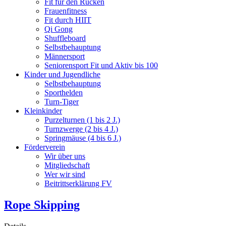
Fit für den Rücken
Frauenfitness
Fit durch HIIT
Qi Gong
Shuffleboard
Selbstbehauptung
Männersport
Seniorensport Fit und Aktiv bis 100
Kinder und Jugendliche
Selbstbehauptung
Sporthelden
Turn-Tiger
Kleinkinder
Purzelturnen (1 bis 2 J.)
Turnzwerge (2 bis 4 J.)
Springmäuse (4 bis 6 J.)
Förderverein
Wir über uns
Mitgliedschaft
Wer wir sind
Beitrittserklärung FV
Rope Skipping