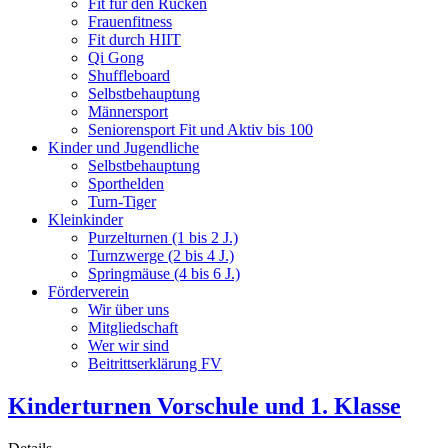
Fit für den Rücken
Frauenfitness
Fit durch HIIT
Qi Gong
Shuffleboard
Selbstbehauptung
Männersport
Seniorensport Fit und Aktiv bis 100
Kinder und Jugendliche
Selbstbehauptung
Sporthelden
Turn-Tiger
Kleinkinder
Purzelturnen (1 bis 2 J.)
Turnzwerge (2 bis 4 J.)
Springmäuse (4 bis 6 J.)
Förderverein
Wir über uns
Mitgliedschaft
Wer wir sind
Beitrittserklärung FV
Kinderturnen Vorschule und 1. Klasse