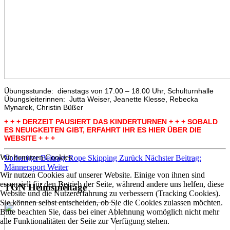
Übungsstunde: dienstags von 17.00 – 18.00 Uhr, Schulturnhalle
Übungsleiterinnen: Jutta Weiser, Jeanette Klesse, Rebecka
Mynarek, Christin Büßer
+ + + DERZEIT PAUSIERT DAS KINDERTURNEN + + + SOBALD
ES NEUIGKEITEN GIBT, ERFAHRT IHR ES HIER ÜBER DIE
WEBSITE + + +
Wir benutzen Cookies
Vorheriger Beitrag: Rope Skipping
Zurück
Nächster Beitrag:
Männersport
Weiter
Wir nutzen Cookies auf unserer Website. Einige von ihnen sind
essenziell für den Betrieb der Seite, während andere uns helfen, diese
TGN Heimspieltage
Website und die Nutzererfahrung zu verbessern (Tracking Cookies).
Sie können selbst entscheiden, ob Sie die Cookies zulassen möchten.
Bitte beachten Sie, dass bei einer Ablehnung womöglich nicht mehr
alle Funktionalitäten der Seite zur Verfügung stehen.