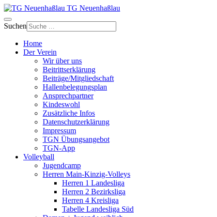
TG Neuenhaßlau
Suchen
Home
Der Verein
Wir über uns
Beitrittserklärung
Beiträge/Mitgliedschaft
Hallenbelegungsplan
Ansprechpartner
Kindeswohl
Zusätzliche Infos
Datenschutzerklärung
Impressum
TGN Übungsangebot
TGN-App
Volleyball
Jugendcamp
Herren Main-Kinzig-Volleys
Herren 1 Landesliga
Herren 2 Bezirksliga
Herren 4 Kreisliga
Tabelle Landesliga Süd