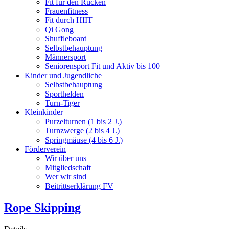
Fit für den Rücken
Frauenfitness
Fit durch HIIT
Qi Gong
Shuffleboard
Selbstbehauptung
Männersport
Seniorensport Fit und Aktiv bis 100
Kinder und Jugendliche
Selbstbehauptung
Sporthelden
Turn-Tiger
Kleinkinder
Purzelturnen (1 bis 2 J.)
Turnzwerge (2 bis 4 J.)
Springmäuse (4 bis 6 J.)
Förderverein
Wir über uns
Mitgliedschaft
Wer wir sind
Beitrittserklärung FV
Rope Skipping