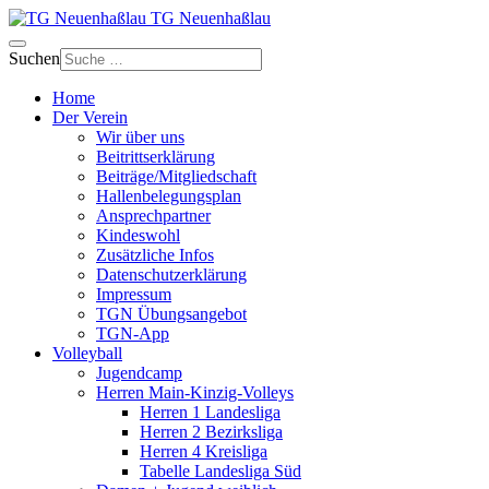
TG Neuenhaßlau
Suchen
Home
Der Verein
Wir über uns
Beitrittserklärung
Beiträge/Mitgliedschaft
Hallenbelegungsplan
Ansprechpartner
Kindeswohl
Zusätzliche Infos
Datenschutzerklärung
Impressum
TGN Übungsangebot
TGN-App
Volleyball
Jugendcamp
Herren Main-Kinzig-Volleys
Herren 1 Landesliga
Herren 2 Bezirksliga
Herren 4 Kreisliga
Tabelle Landesliga Süd