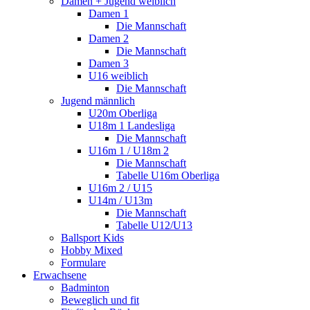
Damen + Jugend weiblich
Damen 1
Die Mannschaft
Damen 2
Die Mannschaft
Damen 3
U16 weiblich
Die Mannschaft
Jugend männlich
U20m Oberliga
U18m 1 Landesliga
Die Mannschaft
U16m 1 / U18m 2
Die Mannschaft
Tabelle U16m Oberliga
U16m 2 / U15
U14m / U13m
Die Mannschaft
Tabelle U12/U13
Ballsport Kids
Hobby Mixed
Formulare
Erwachsene
Badminton
Beweglich und fit