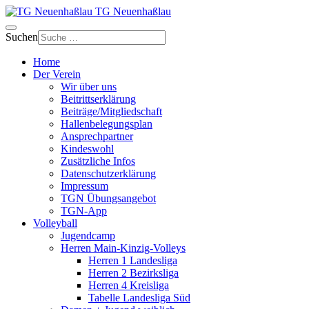
TG Neuenhaßlau
Suchen
Home
Der Verein
Wir über uns
Beitrittserklärung
Beiträge/Mitgliedschaft
Hallenbelegungsplan
Ansprechpartner
Kindeswohl
Zusätzliche Infos
Datenschutzerklärung
Impressum
TGN Übungsangebot
TGN-App
Volleyball
Jugendcamp
Herren Main-Kinzig-Volleys
Herren 1 Landesliga
Herren 2 Bezirksliga
Herren 4 Kreisliga
Tabelle Landesliga Süd