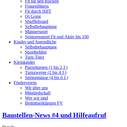
Fit für den Rücken
Frauenfitness
Fit durch HIIT
Qi Gong
Shuffleboard
Selbstbehauptung
Männersport
Seniorensport Fit und Aktiv bis 100
Kinder und Jugendliche
Selbstbehauptung
Sporthelden
Turn-Tiger
Kleinkinder
Purzelturnen (1 bis 2 J.)
Turnzwerge (2 bis 4 J.)
Springmäuse (4 bis 6 J.)
Förderverein
Wir über uns
Mitgliedschaft
Wer wir sind
Beitrittserklärung FV
Baustellen-News #4 und Hilfeaufruf