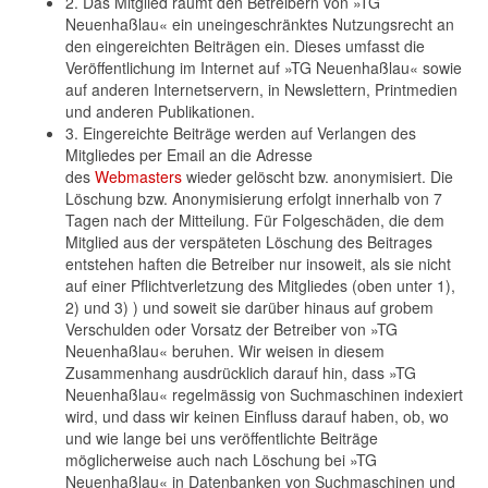
2. Das Mitglied räumt den Betreibern von »TG
Neuenhaßlau« ein uneingeschränktes Nutzungsrecht an
den eingereichten Beiträgen ein. Dieses umfasst die
Veröffentlichung im Internet auf »TG Neuenhaßlau« sowie
auf anderen Internetservern, in Newslettern, Printmedien
und anderen Publikationen.
3. Eingereichte Beiträge werden auf Verlangen des
Mitgliedes per Email an die Adresse
des
Webmasters
wieder gelöscht bzw. anonymisiert. Die
Löschung bzw. Anonymisierung erfolgt innerhalb von 7
Tagen nach der Mitteilung. Für Folgeschäden, die dem
Mitglied aus der verspäteten Löschung des Beitrages
entstehen haften die Betreiber nur insoweit, als sie nicht
auf einer Pflichtverletzung des Mitgliedes (oben unter 1),
2) und 3) ) und soweit sie darüber hinaus auf grobem
Verschulden oder Vorsatz der Betreiber von »TG
Neuenhaßlau« beruhen. Wir weisen in diesem
Zusammenhang ausdrücklich darauf hin, dass »TG
Neuenhaßlau« regelmässig von Suchmaschinen indexiert
wird, und dass wir keinen Einfluss darauf haben, ob, wo
und wie lange bei uns veröffentlichte Beiträge
möglicherweise auch nach Löschung bei »TG
Neuenhaßlau« in Datenbanken von Suchmaschinen und