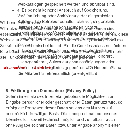
Webkatalogen gespeichert werden und abrufbar sind.
4. Es besteht keinerlei Anspruch auf Speicherung,
Veröffentlichung oder Archivierung der eingereichten
Beiträge. Die Betreiber behalten sich vor, eingereichte
Wir benutzen Cookies
Beiträge ohne Angabe von Gründen nicht zu
Wir nutzen Cookies auf unserer Website. Einige von ihnen sind
veröffentlichen, vor Veröffentlichung zu editieren oder
essenziell für den Betrieb der Seite, während andere uns helfen, diese
nach Veröffentlichung nach freiem Ermessen wieder zu
Website und die Nutzererfahrung zu verbessern (Tracking Cookies).
löschen.
Sie können selbst entscheiden, ob Sie die Cookies zulassen möchten.
5. Durch die Veröffentlichung eingereichter Beiträge
Bitte beachten Sie, dass bei einer Ablehnung womöglich nicht mehr
entstehen keinerlei Vergütungsansprüche (Honorare,
alle Funktionalitäten der Seite zur Verfügung stehen.
Lizenzgebühren, Aufwendungsentschädigungen oder
Ähnliches) des Mitgliedes gegenüber »TG Neuenhaßlau«.
Akzeptieren
Ablehnen
Die Mitarbeit ist ehrenamtlich (unentgeltlich).
5. Erklärung zum Datenschutz (Privacy Policy)
Sofern innerhalb des Internetangebotes die Möglichkeit zur
Eingabe persönlicher oder geschäftlicher Daten genutzt wird, so
erfolgt die Preisgabe dieser Daten seitens des Nutzers auf
ausdrücklich freiwilliger Basis. Die Inanspruchnahme unseres
Dienstes ist - soweit technisch möglich und zumutbar - auch
ohne Angabe solcher Daten bzw. unter Angabe anonymisierter