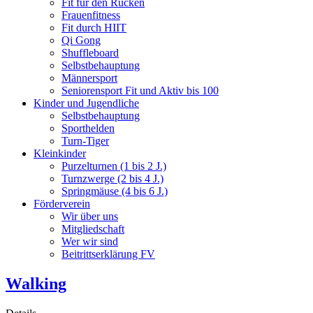
Fit für den Rücken
Frauenfitness
Fit durch HIIT
Qi Gong
Shuffleboard
Selbstbehauptung
Männersport
Seniorensport Fit und Aktiv bis 100
Kinder und Jugendliche
Selbstbehauptung
Sporthelden
Turn-Tiger
Kleinkinder
Purzelturnen (1 bis 2 J.)
Turnzwerge (2 bis 4 J.)
Springmäuse (4 bis 6 J.)
Förderverein
Wir über uns
Mitgliedschaft
Wer wir sind
Beitrittserklärung FV
Walking