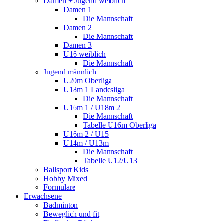
Damen + Jugend weiblich
Damen 1
Die Mannschaft
Damen 2
Die Mannschaft
Damen 3
U16 weiblich
Die Mannschaft
Jugend männlich
U20m Oberliga
U18m 1 Landesliga
Die Mannschaft
U16m 1 / U18m 2
Die Mannschaft
Tabelle U16m Oberliga
U16m 2 / U15
U14m / U13m
Die Mannschaft
Tabelle U12/U13
Ballsport Kids
Hobby Mixed
Formulare
Erwachsene
Badminton
Beweglich und fit