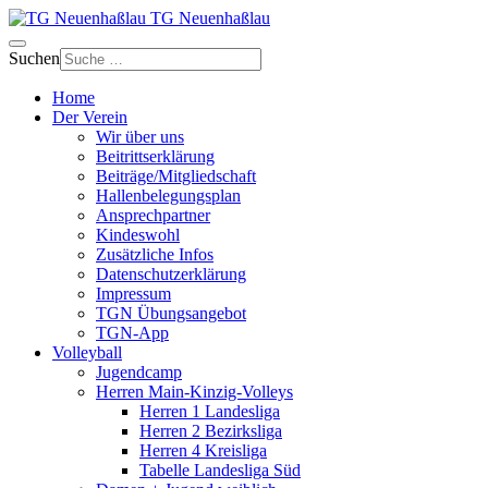
TG Neuenhaßlau
Suchen
Home
Der Verein
Wir über uns
Beitrittserklärung
Beiträge/Mitgliedschaft
Hallenbelegungsplan
Ansprechpartner
Kindeswohl
Zusätzliche Infos
Datenschutzerklärung
Impressum
TGN Übungsangebot
TGN-App
Volleyball
Jugendcamp
Herren Main-Kinzig-Volleys
Herren 1 Landesliga
Herren 2 Bezirksliga
Herren 4 Kreisliga
Tabelle Landesliga Süd