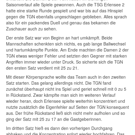
Saisonverlauf alle Spiele gewonnen. Auch die TSG Erlensee 2
hatte eine starke Runde gespielt und war bis auf das Hinspiel
gegen die TGN ebenfalls ungeschlagen geblieben. Alles sprach
also für ein packendes Duell und genau das bekamen die
Zuschauer auch zu sehen.
Der erste Satz war von Beginn an hart umkämpft. Beide
Mannschaften schenkten sich nichts, es gab lange Ballwechsel
und hartumkämpfte Punkte. Am Ende machten die Damen 2 der
TGN etwas weniger Fehler und setzten den Gegner mit starken
Angriffen immer wieder unter Druck. So sicherte sich die TGN
den ersten Satz verdient mit 25 zu 21.
Mit dieser Körpersprache wollte das Team auch in den zweiten
Satz starten. Das gelang allerdings nicht. Die TGN fand
zunächst überhaupt nicht ins Spiel und geriet schnell mit 0 zu 5
in Rückstand. Zwar kämpfte man sich im weiteren Verlauf
wieder heran, doch Erlensee spielte weiterhin konzentriert und
nutzte zusätzlich die Eigenfehler auf Seiten der TGN konsequent
aus. Der frühe Rückstand ließ sich nicht mehr aufholen und so
ging der Satz mit 25 zu 17 an die Gastgeberinnen.
Im dritten Satz hieß es dann den vorherigen Durchgang
abhaken und die Konzentration sofort wieder hochfahren. Das