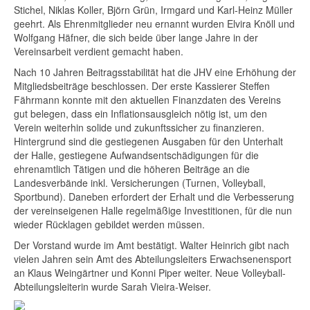
Stichel, Niklas Koller, Björn Grün, Irmgard und Karl-Heinz Müller
geehrt. Als Ehrenmitglieder neu ernannt wurden Elvira Knöll und
Wolfgang Häfner, die sich beide über lange Jahre in der
Vereinsarbeit verdient gemacht haben.
Nach 10 Jahren Beitragsstabilität hat die JHV eine Erhöhung der
Mitgliedsbeiträge beschlossen. Der erste Kassierer Steffen
Fährmann konnte mit den aktuellen Finanzdaten des Vereins
gut belegen, dass ein Inflationsausgleich nötig ist, um den
Verein weiterhin solide und zukunftssicher zu finanzieren.
Hintergrund sind die gestiegenen Ausgaben für den Unterhalt
der Halle, gestiegene Aufwandsentschädigungen für die
ehrenamtlich Tätigen und die höheren Beiträge an die
Landesverbände inkl. Versicherungen (Turnen, Volleyball,
Sportbund). Daneben erfordert der Erhalt und die Verbesserung
der vereinseigenen Halle regelmäßige Investitionen, für die nun
wieder Rücklagen gebildet werden müssen.
Der Vorstand wurde im Amt bestätigt. Walter Heinrich gibt nach
vielen Jahren sein Amt des Abteilungsleiters Erwachsenensport
an Klaus Weingärtner und Konni Piper weiter. Neue Volleyball-
Abteilungsleiterin wurde Sarah Vieira-Weiser.