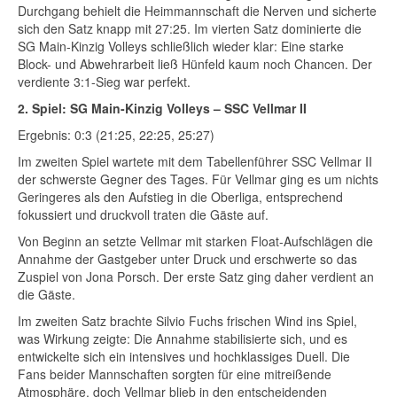
Durchgang behielt die Heimmannschaft die Nerven und sicherte
sich den Satz knapp mit 27:25. Im vierten Satz dominierte die
SG Main-Kinzig Volleys schließlich wieder klar: Eine starke
Block- und Abwehrarbeit ließ Hünfeld kaum noch Chancen. Der
verdiente 3:1-Sieg war perfekt.
2. Spiel: SG Main-Kinzig Volleys – SSC Vellmar II
Ergebnis: 0:3 (21:25, 22:25, 25:27)
Im zweiten Spiel wartete mit dem Tabellenführer SSC Vellmar II
der schwerste Gegner des Tages. Für Vellmar ging es um nichts
Geringeres als den Aufstieg in die Oberliga, entsprechend
fokussiert und druckvoll traten die Gäste auf.
Von Beginn an setzte Vellmar mit starken Float-Aufschlägen die
Annahme der Gastgeber unter Druck und erschwerte so das
Zuspiel von Jona Porsch. Der erste Satz ging daher verdient an
die Gäste.
Im zweiten Satz brachte Silvio Fuchs frischen Wind ins Spiel,
was Wirkung zeigte: Die Annahme stabilisierte sich, und es
entwickelte sich ein intensives und hochklassiges Duell. Die
Fans beider Mannschaften sorgten für eine mitreißende
Atmosphäre, doch Vellmar blieb in den entscheidenden