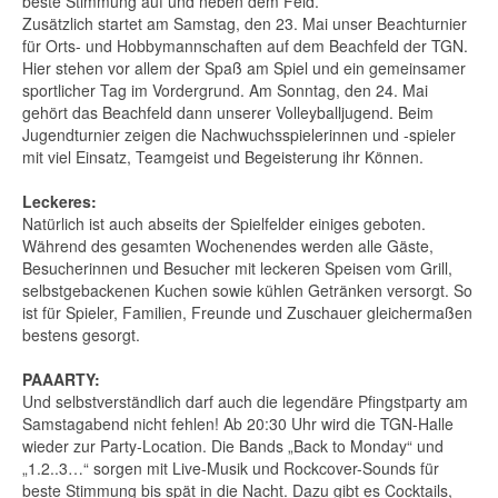
beste Stimmung auf und neben dem Feld.
Zusätzlich startet am Samstag, den 23. Mai unser Beachturnier
für Orts- und Hobbymannschaften auf dem Beachfeld der TGN.
Hier stehen vor allem der Spaß am Spiel und ein gemeinsamer
sportlicher Tag im Vordergrund. Am Sonntag, den 24. Mai
gehört das Beachfeld dann unserer Volleyballjugend. Beim
Jugendturnier zeigen die Nachwuchsspielerinnen und -spieler
mit viel Einsatz, Teamgeist und Begeisterung ihr Können.
Leckeres:
Natürlich ist auch abseits der Spielfelder einiges geboten.
Während des gesamten Wochenendes werden alle Gäste,
Besucherinnen und Besucher mit leckeren Speisen vom Grill,
selbstgebackenen Kuchen sowie kühlen Getränken versorgt. So
ist für Spieler, Familien, Freunde und Zuschauer gleichermaßen
bestens gesorgt.
PAAARTY:
Und selbstverständlich darf auch die legendäre Pfingstparty am
Samstagabend nicht fehlen! Ab 20:30 Uhr wird die TGN-Halle
wieder zur Party-Location. Die Bands „Back to Monday“ und
„1.2..3…“ sorgen mit Live-Musik und Rockcover-Sounds für
beste Stimmung bis spät in die Nacht. Dazu gibt es Cocktails,