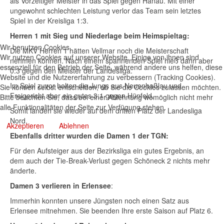
als Vorzeitiger Meister in das Spiel gegen Hanau. Mit einer
ungewohnt schlechten Leistung verlor das Team sein letztes
Spiel in der Kreisliga 1:3.
Herren 1 mit Sieg und Niederlage beim Heimspieltag:
Wir benutzen Cookies
Die MKV Herren 1 hätten Vellmar noch die Meisterschaft
Wir nutzen Cookies auf unserer Website. Einige von ihnen sind
nehmen können. Nach einem spannenden Spiel hieß dann aber
essenziell für den Betrieb der Seite, während andere uns helfen, diese
0:3 gegen den Meister der Landesliga.
Website und die Nutzererfahrung zu verbessern (Tracking Cookies).
Im Spiel zuvor holten die Jungs aus Neuenhaßlau und
Sie können selbst entscheiden, ob Sie die Cookies zulassen möchten.
Freigericht aber ein gutes 3:1 gegen Hünfeld.
Bitte beachten Sie, dass bei einer Ablehnung womöglich nicht mehr
alle Funktionalitäten der Seite zur Verfügung stehen.
Somit landen sie wieder auf dem dritten Platz der Landesliga
Nord.
Akzeptieren
Ablehnen
Ebenfalls dritter wurden die Damen 1 der TGN:
Für den Aufsteiger aus der Bezirksliga ein gutes Ergebnis, an
dem auch der Tie-Break-Verlust gegen Schöneck 2 nichts mehr
änderte.
Damen 3 verlieren in Erlensee
:
Immerhin konnten unsere Jüngsten noch einen Satz aus
Erlensee mitnehmen. Sie beenden Ihre erste Saison auf Platz 6.