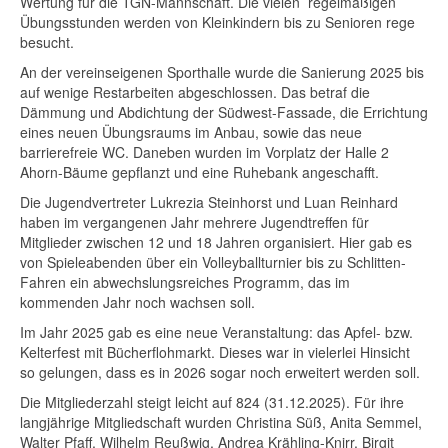
Wertung für die TGN-Mannschaft. Die vielen regelmäßigen
Übungsstunden werden von Kleinkindern bis zu Senioren rege
besucht.
An der vereinseigenen Sporthalle wurde die Sanierung 2025 bis
auf wenige Restarbeiten abgeschlossen. Das betraf die
Dämmung und Abdichtung der Südwest-Fassade, die Errichtung
eines neuen Übungsraums im Anbau, sowie das neue
barrierefreie WC. Daneben wurden im Vorplatz der Halle 2
Ahorn-Bäume gepflanzt und eine Ruhebank angeschafft.
Die Jugendvertreter Lukrezia Steinhorst und Luan Reinhard
haben im vergangenen Jahr mehrere Jugendtreffen für
Mitglieder zwischen 12 und 18 Jahren organisiert. Hier gab es
von Spieleabenden über ein Volleyballturnier bis zu Schlitten-
Fahren ein abwechslungsreiches Programm, das im
kommenden Jahr noch wachsen soll.
Im Jahr 2025 gab es eine neue Veranstaltung: das Apfel- bzw.
Kelterfest mit Bücherflohmarkt. Dieses war in vielerlei Hinsicht
so gelungen, dass es in 2026 sogar noch erweitert werden soll.
Die Mitgliederzahl steigt leicht auf 824 (31.12.2025). Für ihre
langjährige Mitgliedschaft wurden Christina Süß, Anita Semmel,
Walter Pfaff, Wilhelm Reußwig, Andrea Krähling-Knirr, Birgit