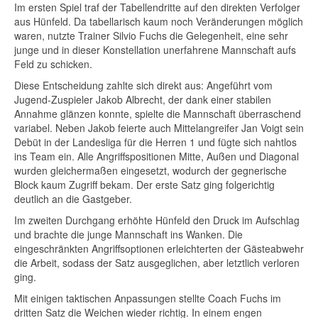
Im ersten Spiel traf der Tabellendritte auf den direkten Verfolger
aus Hünfeld. Da tabellarisch kaum noch Veränderungen möglich
waren, nutzte Trainer Silvio Fuchs die Gelegenheit, eine sehr
junge und in dieser Konstellation unerfahrene Mannschaft aufs
Feld zu schicken.
Diese Entscheidung zahlte sich direkt aus: Angeführt vom
Jugend-Zuspieler Jakob Albrecht, der dank einer stabilen
Annahme glänzen konnte, spielte die Mannschaft überraschend
variabel. Neben Jakob feierte auch Mittelangreifer Jan Voigt sein
Debüt in der Landesliga für die Herren 1 und fügte sich nahtlos
ins Team ein. Alle Angriffspositionen Mitte, Außen und Diagonal
wurden gleichermaßen eingesetzt, wodurch der gegnerische
Block kaum Zugriff bekam. Der erste Satz ging folgerichtig
deutlich an die Gastgeber.
Im zweiten Durchgang erhöhte Hünfeld den Druck im Aufschlag
und brachte die junge Mannschaft ins Wanken. Die
eingeschränkten Angriffsoptionen erleichterten der Gästeabwehr
die Arbeit, sodass der Satz ausgeglichen, aber letztlich verloren
ging.
Mit einigen taktischen Anpassungen stellte Coach Fuchs im
dritten Satz die Weichen wieder richtig. In einem engen