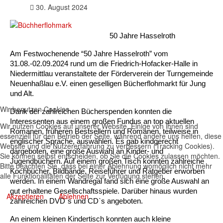
30. August 2024
50 Jahre Hasselroth
Am Festwochenende “50 Jahre Hasselroth” vom 
31.08.-02.09.2024 rund um die Friedrich-Hofacker-Halle in 
Niedermittlau veranstaltete der Förderverein der Turngemeinde 
Neuenhaßlau e.V. einen geselligen Bücherflohmarkt für Jung 
und Alt.
Wir benutzen Cookies
Dank der zahlreichen Bücherspenden konnten die 
Interessenten aus einem großen Fundus an top aktuellen 
Wir nutzen Cookies auf unserer Website. Einige von ihnen sind
Romanen, früheren Bestsellern und Romanen, teilweise in 
essenziell für den Betrieb der Seite, während andere uns helfen, diese
englischer Sprache, auswählen. Es gab kindgerecht 
Website und die Nutzererfahrung zu verbessern (Tracking Cookies).
dargeboten, eine große Auswahl an Kinder- und 
Sie können selbst entscheiden, ob Sie die Cookies zulassen möchten.
Jugendbüchern. Auf einem großen Tisch konnten zahlreiche 
Bitte beachten Sie, dass bei einer Ablehnung womöglich nicht mehr
Kochbücher, Bildbände, Reiseführer und Ratgeber erworben 
alle Funktionalitäten der Seite zur Verfügung stehen.
werden. In einem Wandregal fand sich eine große Auswahl an 
gut erhaltene Gesellschaftsspiele. Darüber hinaus wurden 
Akzeptieren
Ablehnen
zahlreichen DVD`s und CD`s angeboten.
An einem kleinen Kindertisch konnten auch kleine 