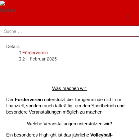
TG Neuenhaßlau
Förderverein der Turngemeinde
Suchen
Neuenhaßlau e.V.– Gemeinsam für den
Sport!
Details
Förderverein
21. Februar 2025
Was machen wir 
Der 
Förderverein
 unterstützt die Turngemeinde nicht nur 
finanziell, sondern auch tatkräftig, um den Sportbetrieb und 
besondere Veranstaltungen möglich zu machen.
Welche Veranstaltungen unterstützen wir?
Ein besonderes Highlight ist das jährliche 
Volleyball-