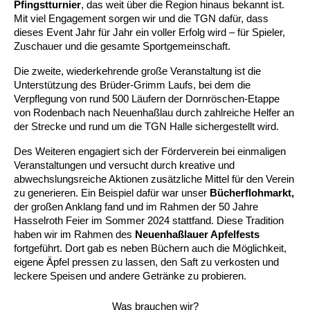
Pfingstturnier
, das weit über die Region hinaus bekannt ist. 
Mit viel Engagement sorgen wir und die TGN dafür, dass 
dieses Event Jahr für Jahr ein voller Erfolg wird – für Spieler, 
Zuschauer und die gesamte Sportgemeinschaft.
Die zweite, wiederkehrende große Veranstaltung ist die 
Unterstützung des Brüder-Grimm Laufs, bei dem die 
Verpflegung von rund 500 Läufern der Dornröschen-Etappe 
von Rodenbach nach Neuenhaßlau durch zahlreiche Helfer an 
der Strecke und rund um die TGN Halle sichergestellt wird.
Des Weiteren engagiert sich der Förderverein bei einmaligen 
Veranstaltungen und versucht durch kreative und 
abwechslungsreiche Aktionen zusätzliche Mittel für den Verein 
zu generieren. Ein Beispiel dafür war unser 
Bücherflohmarkt,
der großen Anklang fand und im Rahmen der 50 Jahre 
Hasselroth Feier im Sommer 2024 stattfand. Diese Tradition 
haben wir im Rahmen des 
Neuenhaßlauer Apfelfests
fortgeführt. Dort gab es neben Büchern auch die Möglichkeit, 
eigene Äpfel pressen zu lassen, den Saft zu verkosten und 
leckere Speisen und andere Getränke zu probieren.
Was brauchen wir?