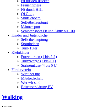
Fit für den Rücken
Frauenfitness
Fit durch HIIT
Qi Gong
Shuffleboard
Selbstbehauptung
Männersport
Seniorensport Fit und Aktiv bis 100
Kinder und Jugendliche
Selbstbehauptung
Sporthelden
Turn-Tiger
Kleinkinder
Purzelturnen (1 bis 2 J.)
Turnzwerge (2 bis 4 J.)
Springmäuse (4 bis 6 J.)
Förderverein
Wir über uns
Mitgliedschaft
Wer wir sind
Beitrittserklärung FV
Walking