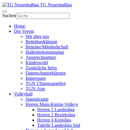
TG Neuenhaßlau
Suchen
Home
Der Verein
Wir über uns
Beitrittserklärung
Beiträge/Mitgliedschaft
Hallenbelegungsplan
Ansprechpartner
Kindeswohl
Zusätzliche Infos
Datenschutzerklärung
Impressum
TGN Übungsangebot
TGN-App
Volleyball
Jugendcamp
Herren Main-Kinzig-Volleys
Herren 1 Landesliga
Herren 2 Bezirksliga
Herren 4 Kreisliga
Tabelle Landesliga Süd