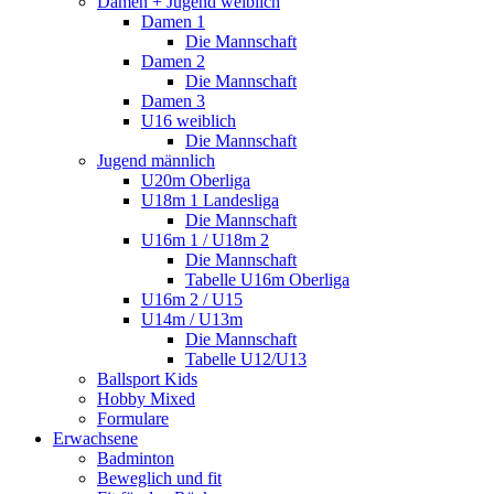
Damen + Jugend weiblich
Damen 1
Die Mannschaft
Damen 2
Die Mannschaft
Damen 3
U16 weiblich
Die Mannschaft
Jugend männlich
U20m Oberliga
U18m 1 Landesliga
Die Mannschaft
U16m 1 / U18m 2
Die Mannschaft
Tabelle U16m Oberliga
U16m 2 / U15
U14m / U13m
Die Mannschaft
Tabelle U12/U13
Ballsport Kids
Hobby Mixed
Formulare
Erwachsene
Badminton
Beweglich und fit