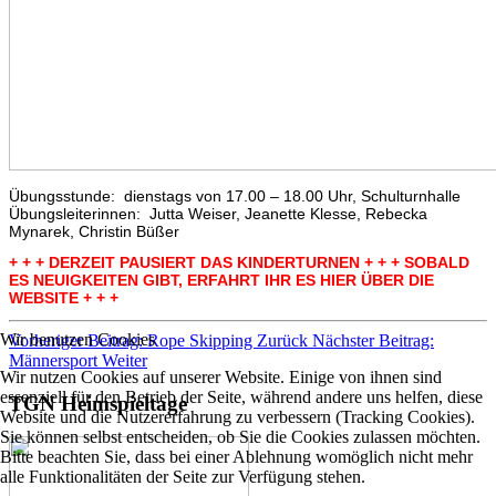
Übungsstunde: dienstags von 17.00 – 18.00 Uhr, Schulturnhalle
Übungsleiterinnen: Jutta Weiser, Jeanette Klesse, Rebecka
Mynarek, Christin Büßer
+ + + DERZEIT PAUSIERT DAS KINDERTURNEN + + + SOBALD
ES NEUIGKEITEN GIBT, ERFAHRT IHR ES HIER ÜBER DIE
WEBSITE + + +
Wir benutzen Cookies
Vorheriger Beitrag: Rope Skipping
Zurück
Nächster Beitrag:
Männersport
Weiter
Wir nutzen Cookies auf unserer Website. Einige von ihnen sind
essenziell für den Betrieb der Seite, während andere uns helfen, diese
TGN Heimspieltage
Website und die Nutzererfahrung zu verbessern (Tracking Cookies).
Sie können selbst entscheiden, ob Sie die Cookies zulassen möchten.
Bitte beachten Sie, dass bei einer Ablehnung womöglich nicht mehr
alle Funktionalitäten der Seite zur Verfügung stehen.