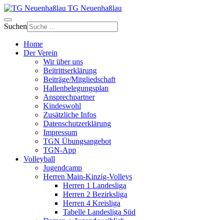
TG Neuenhaßlau
Suchen
Home
Der Verein
Wir über uns
Beitrittserklärung
Beiträge/Mitgliedschaft
Hallenbelegungsplan
Ansprechpartner
Kindeswohl
Zusätzliche Infos
Datenschutzerklärung
Impressum
TGN Übungsangebot
TGN-App
Volleyball
Jugendcamp
Herren Main-Kinzig-Volleys
Herren 1 Landesliga
Herren 2 Bezirksliga
Herren 4 Kreisliga
Tabelle Landesliga Süd