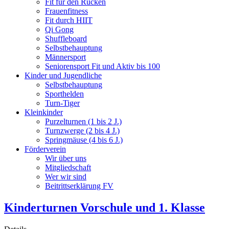
Fit für den Rücken
Frauenfitness
Fit durch HIIT
Qi Gong
Shuffleboard
Selbstbehauptung
Männersport
Seniorensport Fit und Aktiv bis 100
Kinder und Jugendliche
Selbstbehauptung
Sporthelden
Turn-Tiger
Kleinkinder
Purzelturnen (1 bis 2 J.)
Turnzwerge (2 bis 4 J.)
Springmäuse (4 bis 6 J.)
Förderverein
Wir über uns
Mitgliedschaft
Wer wir sind
Beitrittserklärung FV
Kinderturnen Vorschule und 1. Klasse