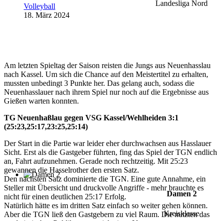
Landesliga Nord
Volleyball
18. März 2024
Am letzten Spieltag der Saison reisten die Jungs aus Neuenhasslau
nach Kassel. Um sich die Chance auf den Meistertitel zu erhalten,
mussten unbedingt 3 Punkte her. Das gelang auch, sodass die
Neuenhasslauer nach ihrem Spiel nur noch auf die Ergebnisse aus
Gießen warten konnten.
TG Neuenhaßlau gegen VSG Kassel/Wehlheiden 3:1
(25:23,25:17,23:25,25:14)
Der Start in die Partie war leider eher durchwachsen aus Hasslauer
Sicht. Erst als die Gastgeber führten, fing das Spiel der TGN endlich
an, Fahrt aufzunehmen. Gerade noch rechtzeitig. Mit 25:23
gewannen die Hasselrother den ersten Satz.
Den nächsten Satz dominierte die TGN. Eine gute Annahme, ein
Steller mit Übersicht und druckvolle Angriffe - mehr brauchte es
Damen 2
nicht für einen deutlichen 25:17 Erfolg.
Natürlich hätte es im dritten Satz einfach so weiter gehen können.
Kreisklasse
Aber die TGN ließ den Gastgebern zu viel Raum. Die nutzten das