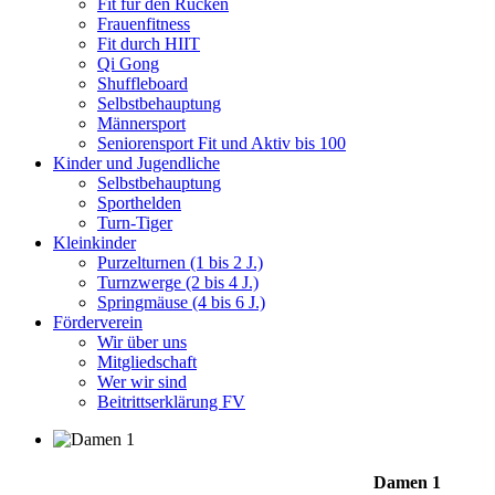
Fit für den Rücken
Frauenfitness
Fit durch HIIT
Qi Gong
Shuffleboard
Selbstbehauptung
Männersport
Seniorensport Fit und Aktiv bis 100
Kinder und Jugendliche
Selbstbehauptung
Sporthelden
Turn-Tiger
Kleinkinder
Purzelturnen (1 bis 2 J.)
Turnzwerge (2 bis 4 J.)
Springmäuse (4 bis 6 J.)
Förderverein
Wir über uns
Mitgliedschaft
Wer wir sind
Beitrittserklärung FV
Damen 1