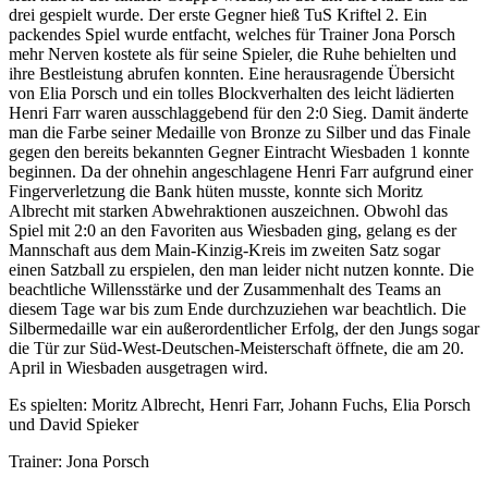
drei gespielt wurde. Der erste Gegner hieß TuS Kriftel 2. Ein
packendes Spiel wurde entfacht, welches für Trainer Jona Porsch
mehr Nerven kostete als für seine Spieler, die Ruhe behielten und
ihre Bestleistung abrufen konnten. Eine herausragende Übersicht
von Elia Porsch und ein tolles Blockverhalten des leicht lädierten
Henri Farr waren ausschlaggebend für den 2:0 Sieg. Damit änderte
man die Farbe seiner Medaille von Bronze zu Silber und das Finale
gegen den bereits bekannten Gegner Eintracht Wiesbaden 1 konnte
beginnen. Da der ohnehin angeschlagene Henri Farr aufgrund einer
Fingerverletzung die Bank hüten musste, konnte sich Moritz
Albrecht mit starken Abwehraktionen auszeichnen. Obwohl das
Spiel mit 2:0 an den Favoriten aus Wiesbaden ging, gelang es der
Mannschaft aus dem Main-Kinzig-Kreis im zweiten Satz sogar
einen Satzball zu erspielen, den man leider nicht nutzen konnte. Die
beachtliche Willensstärke und der Zusammenhalt des Teams an
diesem Tage war bis zum Ende durchzuziehen war beachtlich. Die
Silbermedaille war ein außerordentlicher Erfolg, der den Jungs sogar
die Tür zur Süd-West-Deutschen-Meisterschaft öffnete, die am 20.
April in Wiesbaden ausgetragen wird.
Es spielten: Moritz Albrecht, Henri Farr, Johann Fuchs, Elia Porsch
und David Spieker
Trainer: Jona Porsch