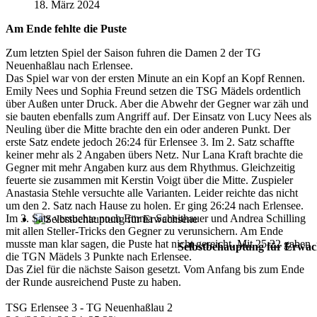
18. März 2024
Am Ende fehlte die Puste
Zum letzten Spiel der Saison fuhren die Damen 2 der TG
Neuenhaßlau nach Erlensee.
Das Spiel war von der ersten Minute an ein Kopf an Kopf Rennen.
Emily Nees und Sophia Freund setzen die TSG Mädels ordentlich
über Außen unter Druck. Aber die Abwehr der Gegner war zäh und
sie bauten ebenfalls zum Angriff auf. Der Einsatz von Lucy Nees als
Neuling über die Mitte brachte den ein oder anderen Punkt. Der
erste Satz endete jedoch 26:24 für Erlensee 3. Im 2. Satz schaffte
keiner mehr als 2 Angaben übers Netz. Nur Lana Kraft brachte die
Gegner mit mehr Angaben kurz aus dem Rhythmus. Gleichzeitig
feuerte sie zusammen mit Kerstin Voigt über die Mitte. Zuspieler
Anastasia Stehle versuchte alle Varianten. Leider reichte das nicht
um den 2. Satz nach Hause zu holen. Er ging 26:24 nach Erlensee.
Im 3. Satz versuchte noch Emma Scheithauer und Andrea Schilling
mit allen Steller-Tricks den Gegner zu verunsichern. Am Ende
musste man klar sagen, die Puste hat nicht gereicht. Mit 25:22 gaben
Selbstbehauptung für Erwac
die TGN Mädels 3 Punkte nach Erlensee.
Das Ziel für die nächste Saison gesetzt. Vom Anfang bis zum Ende
der Runde ausreichend Puste zu haben.
TSG Erlensee 3 - TG Neuenhaßlau 2