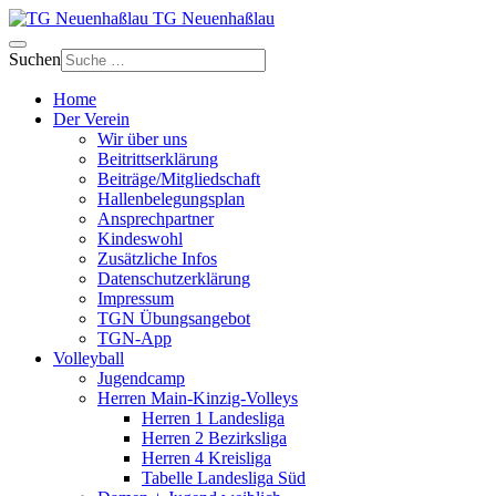
TG Neuenhaßlau
Suchen
Home
Der Verein
Wir über uns
Beitrittserklärung
Beiträge/Mitgliedschaft
Hallenbelegungsplan
Ansprechpartner
Kindeswohl
Zusätzliche Infos
Datenschutzerklärung
Impressum
TGN Übungsangebot
TGN-App
Volleyball
Jugendcamp
Herren Main-Kinzig-Volleys
Herren 1 Landesliga
Herren 2 Bezirksliga
Herren 4 Kreisliga
Tabelle Landesliga Süd