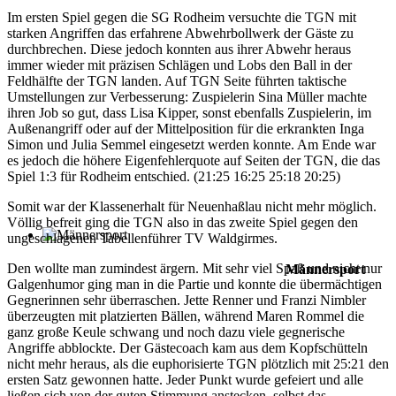
Im ersten Spiel gegen die SG Rodheim versuchte die TGN mit
starken Angriffen das erfahrene Abwehrbollwerk der Gäste zu
durchbrechen. Diese jedoch konnten aus ihrer Abwehr heraus
immer wieder mit präzisen Schlägen und Lobs den Ball in der
Feldhälfte der TGN landen. Auf TGN Seite führten taktische
Umstellungen zur Verbesserung: Zuspielerin Sina Müller machte
ihren Job so gut, dass Lisa Kipper, sonst ebenfalls Zuspielerin, im
Außenangriff oder auf der Mittelposition für die erkrankten Inga
Simon und Julia Semmel eingesetzt werden konnte. Am Ende war
es jedoch die höhere Eigenfehlerquote auf Seiten der TGN, die das
Spiel 1:3 für Rodheim entschied. (21:25 16:25 25:18 20:25)
Somit war der Klassenerhalt für Neuenhaßlau nicht mehr möglich.
Völlig befreit ging die TGN also in das zweite Spiel gegen den
ungeschlagenen Tabellenführer TV Waldgirmes.
Den wollte man zumindest ärgern. Mit sehr viel Spaß und nicht nur
Männersport
Galgenhumor ging man in die Partie und konnte die übermächtigen
Gegnerinnen sehr überraschen. Jette Renner und Franzi Nimbler
überzeugten mit platzierten Bällen, während Maren Rommel die
ganz große Keule schwang und noch dazu viele gegnerische
Angriffe abblockte. Der Gästecoach kam aus dem Kopfschütteln
nicht mehr heraus, als die euphorisierte TGN plötzlich mit 25:21 den
ersten Satz gewonnen hatte. Jeder Punkt wurde gefeiert und alle
ließen sich von der guten Stimmung anstecken, selbst das