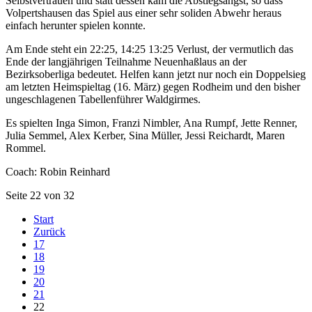
Selbstvertrauen und statt dessen kam die Abstiegsangst, so dass
Volpertshausen das Spiel aus einer sehr soliden Abwehr heraus
einfach herunter spielen konnte.
Am Ende steht ein 22:25, 14:25 13:25 Verlust, der vermutlich das
Ende der langjährigen Teilnahme Neuenhaßlaus an der
Bezirksoberliga bedeutet. Helfen kann jetzt nur noch ein Doppelsieg
am letzten Heimspieltag (16. März) gegen Rodheim und den bisher
ungeschlagenen Tabellenführer Waldgirmes.
Es spielten Inga Simon, Franzi Nimbler, Ana Rumpf, Jette Renner,
Julia Semmel, Alex Kerber, Sina Müller, Jessi Reichardt, Maren
Rommel.
Coach: Robin Reinhard
Seite 22 von 32
Start
Zurück
17
18
19
20
21
22