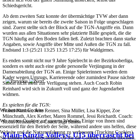
Schiedsgericht.
Ab dem zweiten Satz konnte der übermächtige TVW aber dann
zeigen, warum sie bereits die zweite Saison in Folge ungeschlagen
sind. Zuerst stellte sich der Block auf die TGN-Angriffe ein. Dann
wurden aus allen Situationen sehr platzierte Bälle gespielt, die die
TGN häufig auf den Boden fallen ließ. Zuletzt brachten dann starke
Angaben, sowie Angriffe über Mitte und Außen die TGN zu fall.
Endstand 1:3 (25:21 13:25 13:25 17:25) für Waldgirmes.
Es enden somit nicht nur 9 Jahre Spielrecht in der Bezirksoberliga,
sondern es steht auch eine große personelle Verjüngung in der
Damenabteilung der TGN an. Einige Spielerinnen werden dem
Kader wegen Umzugs, Karriereende oder zumindest Pause nächste
Saison nicht mehr zur Verfügung stehen. Auch Coach Robin
Reinhard wird sich in Zukunft voll und ganz der Jugendarbeit
widmen.
Es spielten für die TGN:
Wir benutzen Cookies
Franzi Nimbler, Jette Renner, Sina Müller, Lisa Kipper, Zoe
Münchrath, Alex Kerber, Maren Rommel, Jessi Reichardt. Coach:
Wir nutzen Cookies auf unserer Website. Einige von ihnen sind
Robin Reinhard, Co-Coach Inga Simon
essenziell für den Betrieb der Seite, während andere uns helfen, diese
Website und die Nutzererfahrung zu verbessern (Tracking Cookies).
Main-Kinzig Volleys: U15 überrascht bei
Sie können selbst entscheiden, ob Sie die Cookies zulassen möchten.