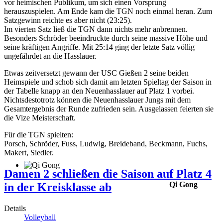
vor heimischen Publikum, um sich einen Vorsprung
herauszuspielen. Am Ende kam die TGN noch einmal heran. Zum
Satzgewinn reichte es aber nicht (23:25).
Im vierten Satz ließ die TGN dann nichts mehr anbrennen.
Besonders Schröder beeindruckte durch seine massive Höhe und
seine kräftigen Angriffe. Mit 25:14 ging der letzte Satz völlig
ungefährdet an die Hasslauer.
Etwas zeitversetzt gewann der USC Gießen 2 seine beiden
Heimspiele und schob sich damit am letzten Spieltag der Saison in
der Tabelle knapp an den Neuenhasslauer auf Platz 1 vorbei.
Nichtsdestotrotz können die Neuenhasslauer Jungs mit dem
Gesamtergebnis der Runde zufrieden sein. Ausgelassen feierten sie
die Vize Meisterschaft.
Für die TGN spielten:
Porsch, Schröder, Fuss, Ludwig, Breideband, Beckmann, Fuchs,
Makert, Siedler.
Damen 2 schließen die Saison auf Platz 4
Qi Gong
in der Kreisklasse ab
Details
Volleyball