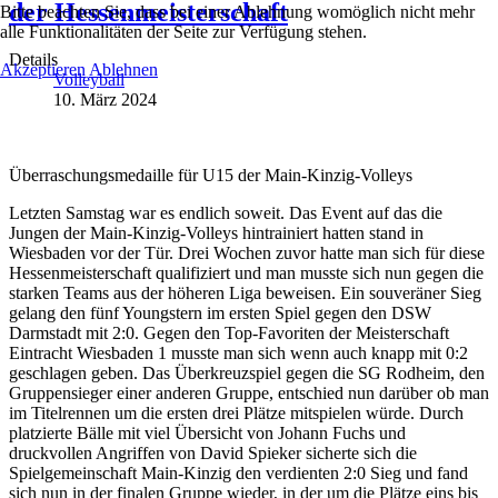
der Hessenmeisterschaft
Bitte beachten Sie, dass bei einer Ablehnung womöglich nicht mehr
alle Funktionalitäten der Seite zur Verfügung stehen.
Details
Akzeptieren
Ablehnen
Volleyball
10. März 2024
Überraschungsmedaille für U15 der Main-Kinzig-Volleys
Letzten Samstag war es endlich soweit. Das Event auf das die
Jungen der Main-Kinzig-Volleys hintrainiert hatten stand in
Wiesbaden vor der Tür. Drei Wochen zuvor hatte man sich für diese
Hessenmeisterschaft qualifiziert und man musste sich nun gegen die
starken Teams aus der höheren Liga beweisen. Ein souveräner Sieg
gelang den fünf Youngstern im ersten Spiel gegen den DSW
Darmstadt mit 2:0. Gegen den Top-Favoriten der Meisterschaft
Eintracht Wiesbaden 1 musste man sich wenn auch knapp mit 0:2
geschlagen geben. Das Überkreuzspiel gegen die SG Rodheim, den
Gruppensieger einer anderen Gruppe, entschied nun darüber ob man
im Titelrennen um die ersten drei Plätze mitspielen würde. Durch
platzierte Bälle mit viel Übersicht von Johann Fuchs und
druckvollen Angriffen von David Spieker sicherte sich die
Spielgemeinschaft Main-Kinzig den verdienten 2:0 Sieg und fand
sich nun in der finalen Gruppe wieder, in der um die Plätze eins bis