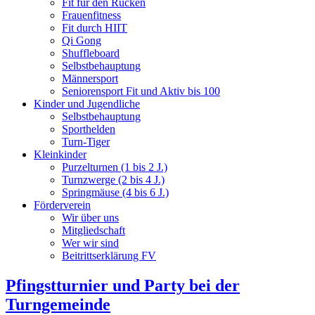
Fit für den Rücken
Frauenfitness
Fit durch HIIT
Qi Gong
Shuffleboard
Selbstbehauptung
Männersport
Seniorensport Fit und Aktiv bis 100
Kinder und Jugendliche
Selbstbehauptung
Sporthelden
Turn-Tiger
Kleinkinder
Purzelturnen (1 bis 2 J.)
Turnzwerge (2 bis 4 J.)
Springmäuse (4 bis 6 J.)
Förderverein
Wir über uns
Mitgliedschaft
Wer wir sind
Beitrittserklärung FV
Pfingstturnier und Party bei der
Turngemeinde