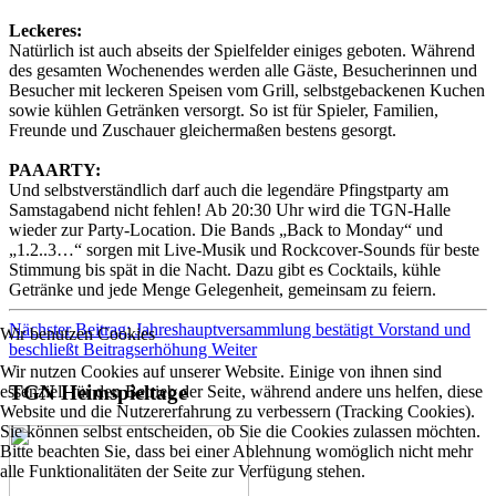
Leckeres:
Natürlich ist auch abseits der Spielfelder einiges geboten. Während
des gesamten Wochenendes werden alle Gäste, Besucherinnen und
Besucher mit leckeren Speisen vom Grill, selbstgebackenen Kuchen
sowie kühlen Getränken versorgt. So ist für Spieler, Familien,
Freunde und Zuschauer gleichermaßen bestens gesorgt.
PAAARTY:
Und selbstverständlich darf auch die legendäre Pfingstparty am
Samstagabend nicht fehlen! Ab 20:30 Uhr wird die TGN-Halle
wieder zur Party-Location. Die Bands „Back to Monday“ und
„1.2..3…“ sorgen mit Live-Musik und Rockcover-Sounds für beste
Stimmung bis spät in die Nacht. Dazu gibt es Cocktails, kühle
Getränke und jede Menge Gelegenheit, gemeinsam zu feiern.
Nächster Beitrag: Jahreshauptversammlung bestätigt Vorstand und
Wir benutzen Cookies
beschließt Beitragserhöhung
Weiter
Wir nutzen Cookies auf unserer Website. Einige von ihnen sind
TGN Heimspieltage
essenziell für den Betrieb der Seite, während andere uns helfen, diese
Website und die Nutzererfahrung zu verbessern (Tracking Cookies).
Sie können selbst entscheiden, ob Sie die Cookies zulassen möchten.
Bitte beachten Sie, dass bei einer Ablehnung womöglich nicht mehr
alle Funktionalitäten der Seite zur Verfügung stehen.