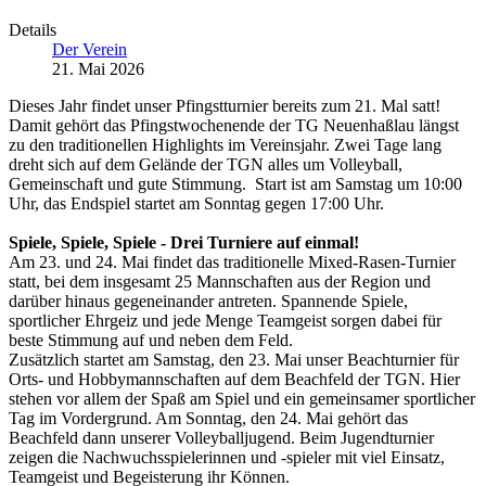
Details
Der Verein
21. Mai 2026
Dieses Jahr findet unser Pfingstturnier bereits zum 21. Mal satt!
Damit gehört das Pfingstwochenende der TG Neuenhaßlau längst
zu den traditionellen Highlights im Vereinsjahr. Zwei Tage lang
dreht sich auf dem Gelände der TGN alles um Volleyball,
Gemeinschaft und gute Stimmung. Start ist am Samstag um 10:00
Uhr, das Endspiel startet am Sonntag gegen 17:00 Uhr.
Spiele, Spiele, Spiele - Drei Turniere auf einmal!
Am 23. und 24. Mai findet das traditionelle Mixed-Rasen-Turnier
statt, bei dem insgesamt 25 Mannschaften aus der Region und
darüber hinaus gegeneinander antreten. Spannende Spiele,
sportlicher Ehrgeiz und jede Menge Teamgeist sorgen dabei für
beste Stimmung auf und neben dem Feld.
Zusätzlich startet am Samstag, den 23. Mai unser Beachturnier für
Orts- und Hobbymannschaften auf dem Beachfeld der TGN. Hier
stehen vor allem der Spaß am Spiel und ein gemeinsamer sportlicher
Tag im Vordergrund. Am Sonntag, den 24. Mai gehört das
Beachfeld dann unserer Volleyballjugend. Beim Jugendturnier
zeigen die Nachwuchsspielerinnen und -spieler mit viel Einsatz,
Teamgeist und Begeisterung ihr Können.