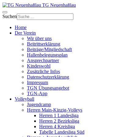
TG Neuenhaßlau
Suchen
Home
Der Verein
Wir über uns
Beitrittserklärung
Beiträge/Mitgliedschaft
Hallenbelegungsplan
Ansprechpartner
Kindeswohl
Zusätzliche Infos
Datenschutzerklärung
Impressum
TGN Übungsangebot
TGN-App
Volleyball
Jugendcamp
Herren Main-Kinzig-Volleys
Herren 1 Landesliga
Herren 2 Bezirksliga
Herren 4 Kreisliga
Tabelle Landesliga Süd